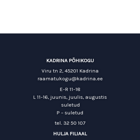
KADRINA PÕHIKOGU
Viru tn 2, 45201 Kadrina
raamatukogu@kadrina.ee
E-R 11-18
L 11-16, juunis, juulis, augustis
suletud
P – suletud
tel. 32 50 107
HULJA FILIAAL