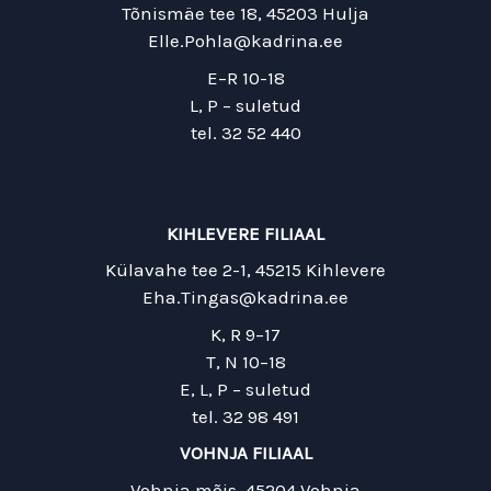
Tõnismäe tee 18, 45203 Hulja
Elle.Pohla@kadrina.ee
E–R 10-18
L, P – suletud
tel. 32 52 440
KIHLEVERE FILIAAL
Külavahe tee 2-1, 45215 Kihlevere
Eha.Tingas@kadrina.ee
K, R 9–17
T, N 10–18
E, L, P – suletud
tel. 32 98 491
VOHNJA FILIAAL
Vohnja mõis, 45204 Vohnja