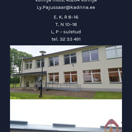
Ly.Pajussaar@kadrina.ee
E, K, R 8–16
T, N 10–18
L, P – suletud
tel. 32 33 491