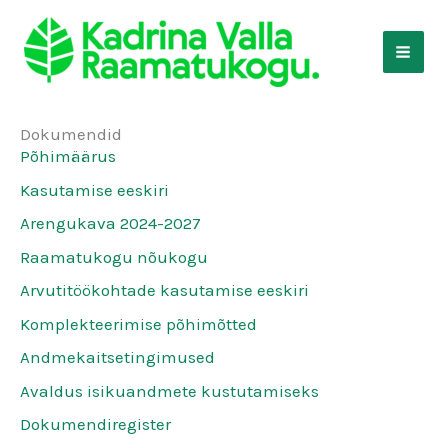
Skip
to
content
Dokumendid
Põhimäärus
Kasutamise eeskiri
Arengukava 2024-2027
Raamatukogu nõukogu
Arvutitöökohtade kasutamise eeskiri
Komplekteerimise põhimõtted
Andmekaitsetingimused
Avaldus isikuandmete kustutamiseks
Dokumendiregister