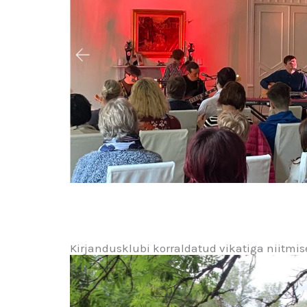
Kirjandusklubi korraldatud vikatiga niitmise