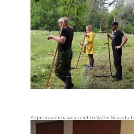
Kirjandusklubi salongiõhtu Valter Soosalu ha