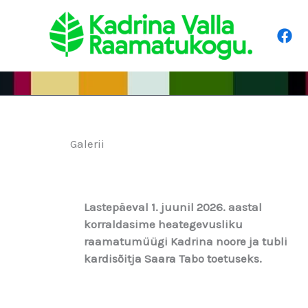
Skip
to
content
Galerii
Lastepäeval 1. juunil 2026. aastal
korraldasime heategevusliku
raamatumüügi Kadrina noore ja tubli
kardisõitja Saara Tabo toetuseks.