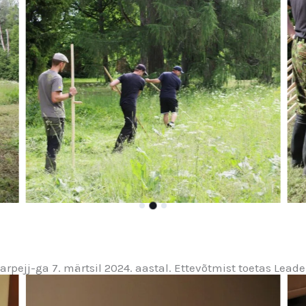
rpejj-ga 7. märtsil 2024. aastal. Ettevõtmist toetas Leade