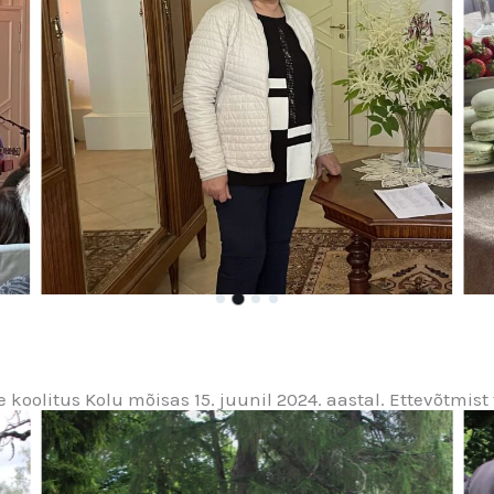
 koolitus Kolu mõisas 15. juunil 2024. aastal. Ettevõtmist 